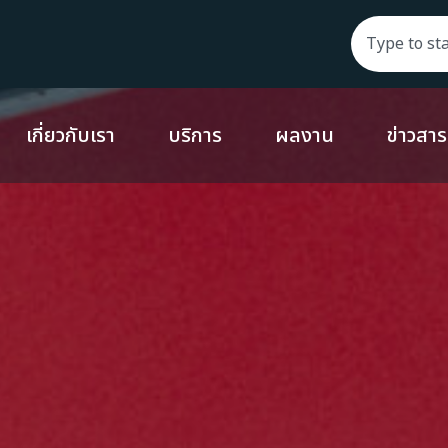
เกี่ยวกับเรา
บริการ
ผลงาน
ข่าวสา