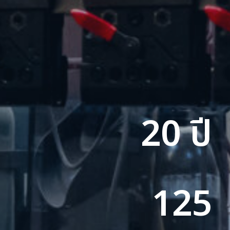
20
 ปี
125