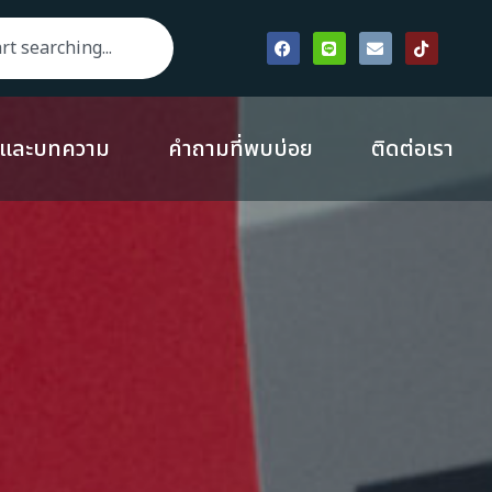
รและบทความ
คำถามที่พบบ่อย
ติดต่อเรา