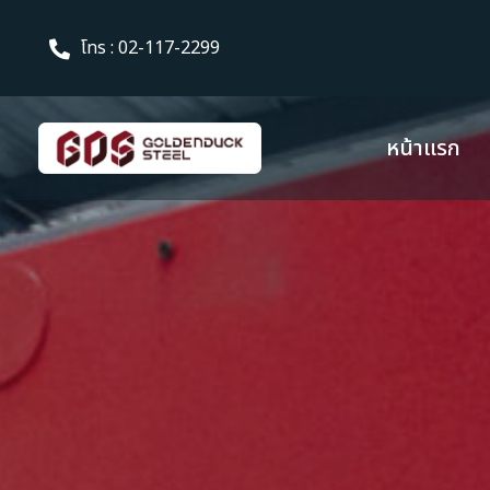
โทร : 02-117-2299
หน้าแรก