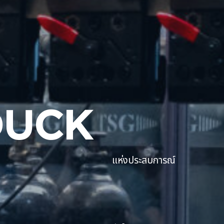
DUCK
แห่งประสบการณ์