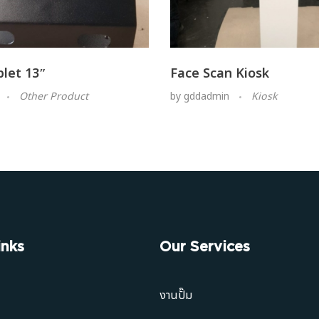
blet 13″
Face Scan Kiosk
Other Product
by
gddadmin
Kiosk
inks
Our Services
งานปั๊ม