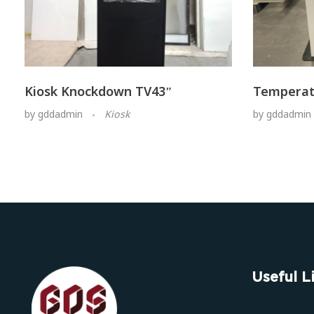
Kiosk Knockdown TV43″
Temperat
by
gddadmin
Kiosk
by
gddadmin
Useful L