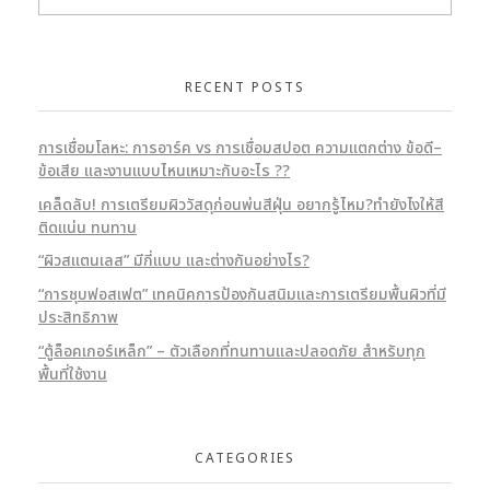
RECENT POSTS
การเชื่อมโลหะ: การอาร์ค vs การเชื่อมสปอต ความแตกต่าง ข้อดี–
ข้อเสีย และงานแบบไหนเหมาะกับอะไร ??
เคล็ดลับ! การเตรียมผิววัสดุก่อนพ่นสีฝุ่น อยากรู้ไหม?ทำยังไงให้สี
ติดแน่น ทนทาน
“ผิวสแตนเลส” มีกี่แบบ และต่างกันอย่างไร?
“การชุบฟอสเฟต” เทคนิคการป้องกันสนิมและการเตรียมพื้นผิวที่มี
ประสิทธิภาพ
“ตู้ล็อคเกอร์เหล็ก” – ตัวเลือกที่ทนทานและปลอดภัย สำหรับทุก
พื้นที่ใช้งาน
CATEGORIES